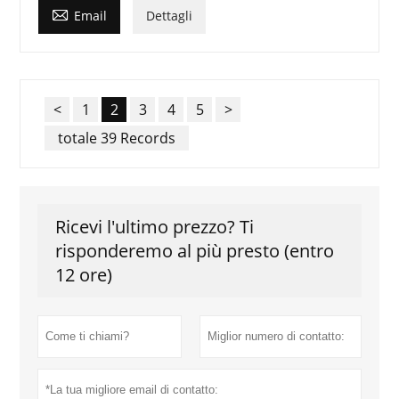

Email
Dettagli
<
1
2
3
4
5
>
totale 39 Records
Ricevi l'ultimo prezzo? Ti
risponderemo al più presto (entro
12 ore)