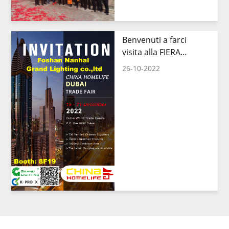
Benvenuti a farci
visita alla FIERA
COMMERCIALE DELLA
26-10-2022
CINA (UAE) 2022