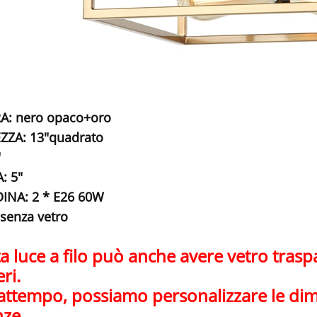
A: nero opaco+oro
ZZA: 13"quadrato
"
: 5"
INA: 2 * E26 60W
senza vetro
 luce a filo può anche avere vetro traspar
ri.
attempo, possiamo personalizzare le dimen
nze.