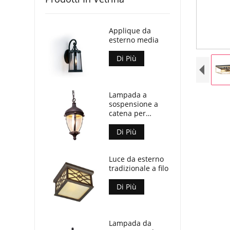
Applique da
esterno media
Di Più
Lampada a
sospensione a
catena per
esterni
Di Più
Luce da esterno
tradizionale a filo
Di Più
Lampada da