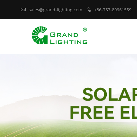

sales@grand-lighting.com
+86-757-89961559
