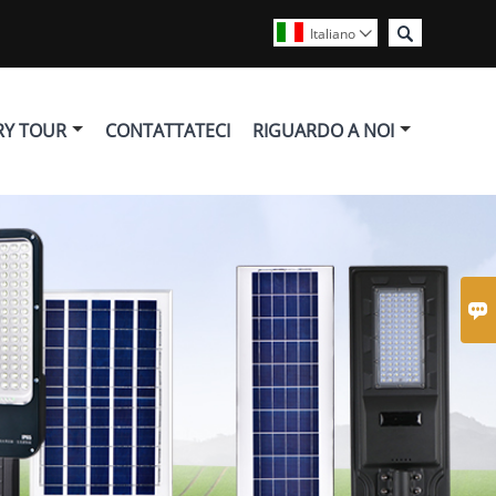

Italiano

RY TOUR
CONTATTATECI
RIGUARDO A NOI
