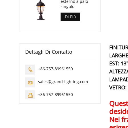
esterno a palo
singolo
Di Più
FINITUR
Dettagli Di Contatto
LARGHE
EST: 13
+86-757-89961559

ALTEZZA
LAMPAD
sales@grand-lighting.com

VETRO: 
+86-757-89961550

Questa
deside
Nel fr
esige