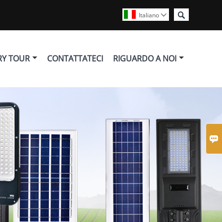

Italiano

RY TOUR
CONTATTATECI
RIGUARDO A NOI
