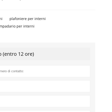
ni
plafoniere per interni
ampadario per interni
o (entro 12 ore)