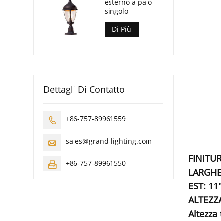
esterno a palo
singolo
Di Più
Dettagli Di Contatto
+86-757-89961559

sales@grand-lighting.com

FINITUR
+86-757-89961550

LARGHE
EST: 11
ALTEZZA
Altezza 