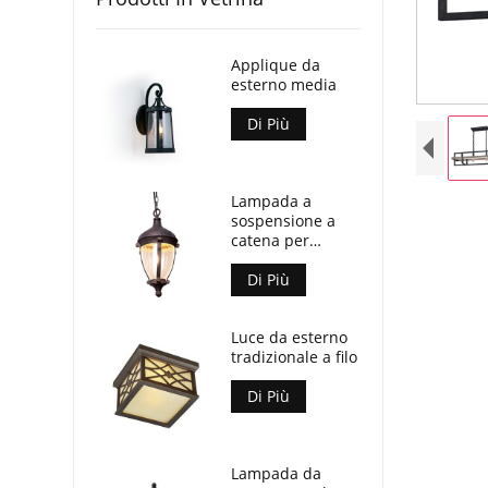
Applique da
esterno media
Di Più
Lampada a
sospensione a
catena per
esterni
Di Più
Luce da esterno
tradizionale a filo
Di Più
Lampada da