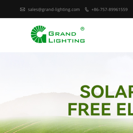

sales@grand-lighting.com
+86-757-89961559
