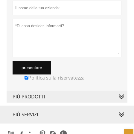
presentare
Politica sulla riservatezza
PIÙ PRODOTTI
PIÙ SERVIZI





